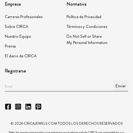
Empresa
Normativa
Carreras Profesionales
Política de Privacidad
Sobre CIRCA
Términos y Condiciones
Nuestro Equipo
Do Not Sell or Share
My Personal Information
Prensa
El diario de CIRCA
Registrarse
Enviar
©
2026
CIRCAJEWELS.COM TODOS LOS DERECHOS RESERVADOS
Todas las marcas comerciales que aparecen en la página web de CIRCA son propiedad de sus